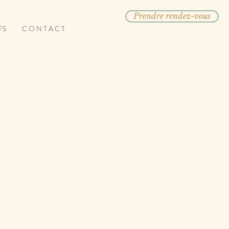
Prendre rendez-vous
FS
C O N T A C T