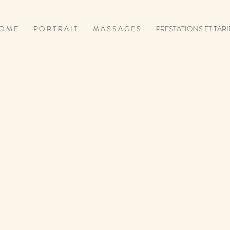
O M E
P O R T R A I T
M A S S A G E S
PRESTATIONS ET TARI