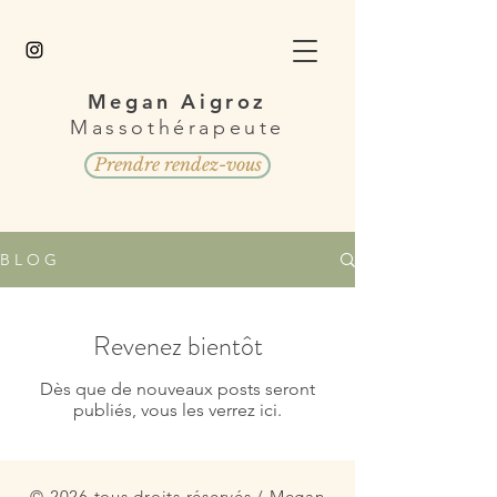
Megan Aigroz
Massothérapeute
Prendre rendez-vous
B L O G
Revenez bientôt
Dès que de nouveaux posts seront
publiés, vous les verrez ici.
© 2026 tous droits
réservés /
Megan